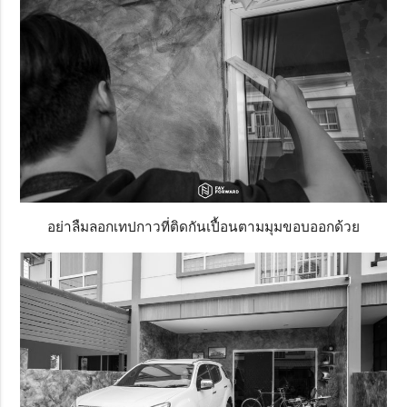
อย่าลืมลอกเทปกาวที่ติดกันเปื้อนตามมุมขอบออกด้วย