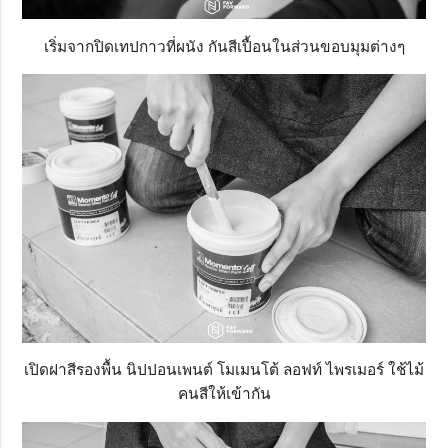
เริ่มจากปิดเทปกาวที่ผนัง กันสีเปื้อนในส่วนขอบมุมต่างๆ
เปิดฝาสีรองพื้น นิปปอนเพนต์ โมเมนโต้ ลอฟท์ ไพรเมอร์ ใช้ไม้
คนสีให้เข้ากัน