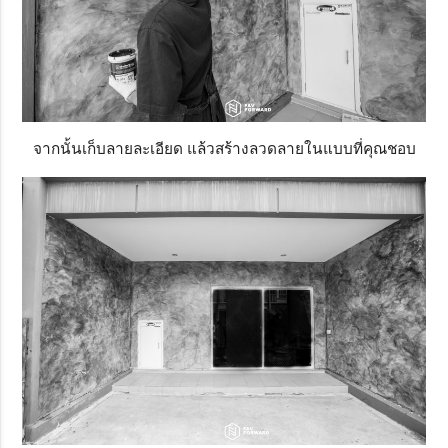
จากนั้นเก็บลายละเอียด แล้วสร้างลวดลายในแบบที่คุณชอบ