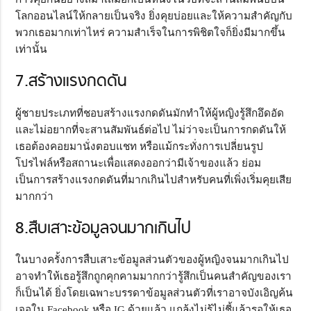
โลกออนไลน์ให้กลายเป็นจริง ยิ่งคุยบ่อยและให้ความสำคัญกับ
พวกเธอมากเท่าไหร่ ความสำเร็จในการพิชิตใจก็ยิ่งมีมากขึ้น
เท่านั้น
7.สร้างแรงกดดัน
ผู้ชายประเภทที่ชอบสร้างแรงกดดันมักทำให้ผู้หญิงรู้สึกอึดอัด
และไม่อยากที่จะสานสัมพันธ์ต่อไป ไม่ว่าจะเป็นการกดดันให้
เธอต้องคอยมานั่งตอบแชท หรือแม้กระทั่งการเปลี่ยนรูป
โปรไฟล์หรือสถานะเพื่อแสดงออกว่ามีเจ้าของแล้ว ย่อม
เป็นการสร้างแรงกดดันที่มากเกินไปสำหรับคนที่เพิ่งเริ่มคุยเสีย
มากกว่า
8.สืบเสาะข้อมูลจนมากเกินไป
ในบางครั้งการสืบเสาะข้อมูลส่วนตัวของผู้หญิงจนมากเกินไป
อาจทำให้เธอรู้สึกถูกคุกคามมากกว่ารู้สึกเป็นคนสำคัญของเรา
ก็เป็นได้ ยิ่งโดยเฉพาะบรรดาข้อมูลส่วนตัวที่เราอาจบังเอิญค้น
เจอใน Facebook หรือ IG ด้วยแล้ว แกล้งไม่รู้ไม่ชี้แล้วรอให้เธอ