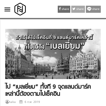
menu
menu
share
share
share
ไป “เบลเยี่ยม” ทั้งที 9 จุดแลนด์มาร์ค
เหล่านี้ต้องตามไปเช็คอิน
taliw
6 ก.พ. 2019