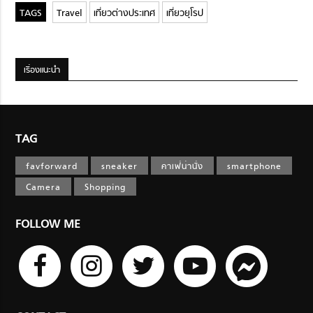
Travel
เที่ยวต่างประเทศ
เที่ยวยุโรป
เรื่องแนะนำ
TAG
favforward
sneaker
คาเฟ่น่านั่ง
smartphone
Camera
Shopping
FOLLOW ME