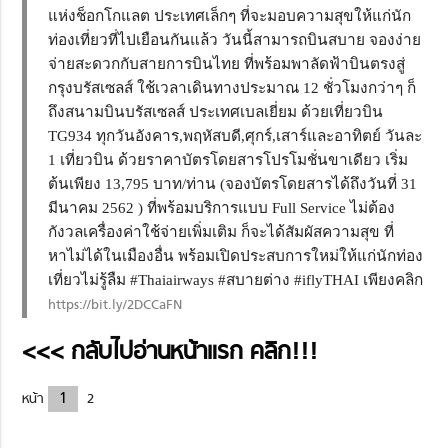
แห่งช็อกโกแลต ประเทศเล็กๆ ที่จะมอบความสุขให้แก่นัก
ท่องเที่ยวที่ไปเยือนกันแล้ว วันนี้สามารถบินสบาย จองง่าย
จ่ายสะดวกกับสายการบินไทย ที่พร้อมพาลัดฟ้าบินตรงสู่
กรุงบรัสเซลส์ ใช้เวลาเดินทางประมาณ 12 ชั่วโมงกว่าๆ ก็
ถึงสนามบินบรัสเซลส์ ประเทศเบลเยี่ยม ด้วยเที่ยวบิน
TG934 ทุกวันอังคาร,พฤหัสบดี,ศุกร์,เสาร์และอาทิตย์ วันละ
1 เที่ยวบิน ด้วยราคาบัตรโดยสารโปรโมชั่นขาเดียว เริ่ม
ต้นเพียง 13,795 บาท/ท่าน (จองบัตรโดยสารได้ถึงวันที่ 31
มีนาคม 2562 ) ที่พร้อมบริการแบบ Full Service ไม่ต้อง
กังวลเครื่องค่าใช้จ่ายเพิ่มเติม ก็จะได้สัมผัสความสุข ที่
หาไม่ได้ในเมืองอื่น พร้อมเปิดประสบการใหม่ให้แก่นักท่อง
เที่ยวไม่รู้ลืม #Thaiairways #สบายต่าง #iflyTHAI เพียงคลิก
https://bit.ly/2DCCaFN
<<< กลับไปอ่านหน้าแรก คลิก!!!
1
หน้า
2