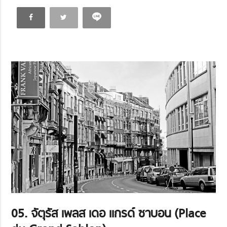
05. จัตุรัส เพลส เดอ เเกรด์ ซาบอน (Place