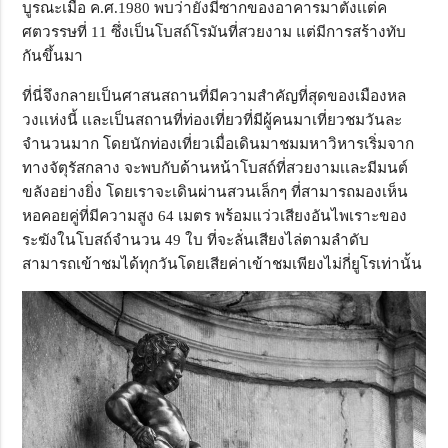
บูรณะเมื่อ ค.ศ.1980 พบว่ายังมีซากของอาคารมาตั้งเเต่ค
ศตวรรษที่ 11 ซึ่งเป็นโบสถ์โรมันที่สวยงาม แต่มีการสร้างทับ
กันขึ้นมา
ที่นี่จึงกลายเป็นศาสนสถานที่มีความสำคัญที่สุดของเมืองหล
วงเเห่งนี้ เเละเป็นสถานที่ท่องเที่ยวที่มีผู้คนมาเที่ยวชมวันละ
จำนวนมาก โดยนักท่องเที่ยวเมื่อเดินมาชมมหาวิหารเริ่มจาก
ทางจัตุรัสกลาง จะพบกับด้านหน้าโบสถ์ที่สวยงามเเละมีมนต์
ขลังอย่างยิ่ง โดยเราจะเดินผ่านสวนเล็กๆ ที่สามารถมองเห็น
หอคอยคู่ที่มีความสูง 64 เมตร พร้อมแว่วเสียงอันไพเราะของ
ระฆังในโบสถ์จำนวน 49 ใบ ที่จะลั่นเสียงไล่ตามลำดับ
สามารถเข้าชมได้ทุกวันโดยเสียค่าเข้าชมเพียงไม่กี่ยูโรเท่านั้น