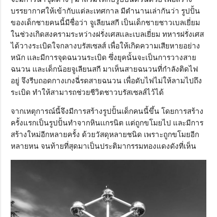
บรรยากาศให้เข้ากับแต่ละเทศกาล มีตำนานเล่ากันว่า รูปปั้น
ของเด็กชายคนนี้มีชื่อว่า จูเลียนสกี เป็นเด็กชายชาวเบลเยี่ยม
ในช่วงเกิดสงครามระหว่างฝรั่งเศสเเละเบลเยี่ยม ทหารฝรั่งเศส
ได้วางระเบิดใจกลางบรัสเซลส์ เพื่อให้เกิดความเสียหายอย่าง
หนัก เเละมีการจุดฉนวนระเบิด ซึ่งยุคนั้นจะเป็นการวางสาย
ฉนวน เเละเด็กน้อยจูเลียนสกี มาเห็นสายฉนวนที่กำลังติดไฟ
อยู่ จึงรีบถอดกางเกงฉี่รดสายฉนวน เพื่อดับไฟไม่ให้ลามไปถึง
ระเบิด ทำให้สามารถช่วยชีวิตชาวบรัสเซลส์ไว้ได้
จากเหตุการณ์นี้จึงมีการสร้างรูปปั้นเด็กคนนี้ขึ้น โดยการสร้าง
ครั้งแรกเป็นรูปปั้นทำจากหินเเกรนิต เเต่ถูกขโมยไป และมีการ
สร้างใหม่อีกหลายครั้ง ด้วยวัสดุหลายชนิด เพราะถูกขโมยอีก
หลายหน จนท้ายที่สุดมาเป็นประติมากรรมทองแดงดังที่เห็น